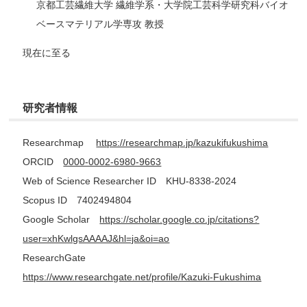
京都工芸繊維大学 繊維学系・大学院工芸科学研究科バイオ
ベースマテリアル学専攻 教授
現在に至る
研究者情報
Researchmap
https://researchmap.jp/kazukifukushima
ORCID
0000-0002-6980-9663
Web of Science Researcher ID KHU-8338-2024
Scopus ID 7402494804
Google Scholar
https://scholar.google.co.jp/citations?
user=xhKwlgsAAAAJ&hl=ja&oi=ao
ResearchGate
https://www.researchgate.net/profile/Kazuki-Fukushima